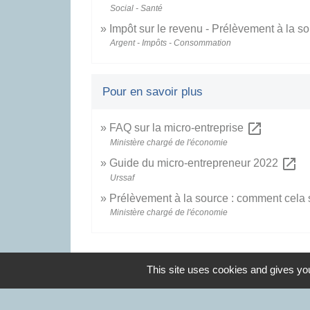
Social - Santé
Impôt sur le revenu - Prélèvement à la s
Argent - Impôts - Consommation
Pour en savoir plus
open_in_new
FAQ sur la micro-entreprise
Ministère chargé de l'économie
open_in_new
Guide du micro-entrepreneur 2022
Urssaf
Prélèvement à la source : comment cela 
Ministère chargé de l'économie
This site uses cookies and gives you