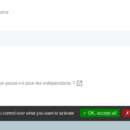
ource
open_in_new
se passe-t-il pour les indépendants ?
 control over what you want to activate
OK, accept all