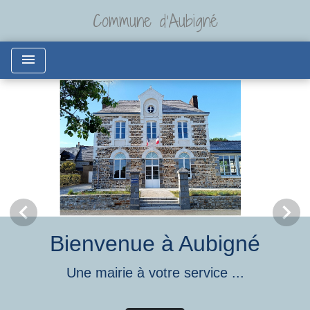
Commune d'Aubigné
menu
chevron_left
chevron_right
Previous
Next
Bienvenue à Aubigné
Une mairie à votre service ...