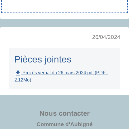
26/04/2024
Pièces jointes
file_download
Procès verbal du 26 mars 2024.pdf (PDF -
2.12Mo)
Nous contacter
Commune d'Aubigné