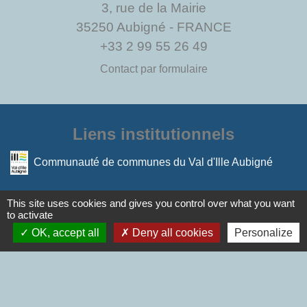
3, rue de la Mairie
35250 Aubigné - FRANCE
+33 2 99 55 26 49
Contact par formulaire
Liens institutionnels
Communauté de communes du Val d'Ille Aubigné
Mentions légales
-
Politique de confidentialité
-
This site uses cookies and gives you control over what you want
to activate
Accessibilité
-
Plan du site
-
OK, accept all
Deny all cookies
Personalize
Gestion des cookies