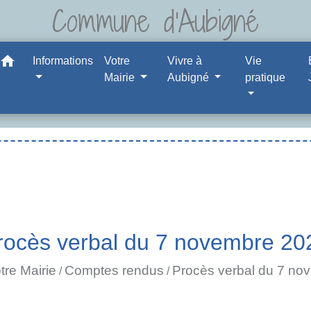
Commune d'Aubigné
home
Informations
Votre
Vivre à
Vie
Mairie
Aubigné
pratique
rocès verbal du 7 novembre 20
tre Mairie
Comptes rendus
Procès verbal du 7 no
/
/