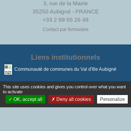
3, rue de la Mairie
35250 Aubigné - FRANCE
+33 2 99 55 26 49
Contact par formulaire
Liens institutionnels
Communauté de communes du Val d'Ille Aubigné
Mentions légales
-
Politique de confidentialité
-
This site uses cookies and gives you control over what you want
to activate
Accessibilité
-
Plan du site
-
OK, accept all
Deny all cookies
Personalize
Gestion des cookies