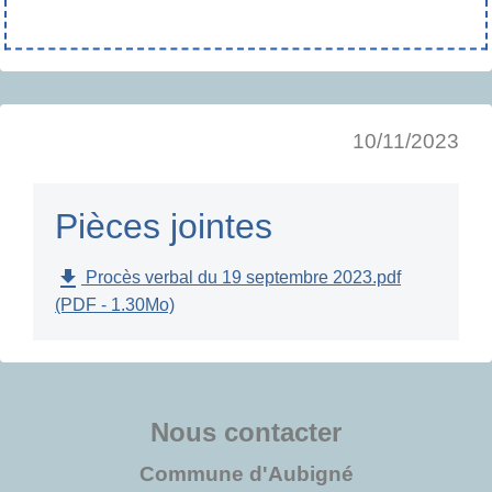
10/11/2023
Pièces jointes
file_download
Procès verbal du 19 septembre 2023.pdf
(PDF - 1.30Mo)
Nous contacter
Commune d'Aubigné