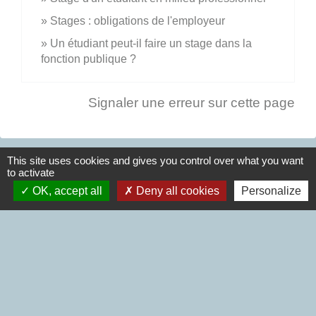
Stages : obligations de l'employeur
Un étudiant peut-il faire un stage dans la
fonction publique ?
Signaler une erreur sur cette page
This site uses cookies and gives you control over what you want
to activate
Nous contacter
OK, accept all
Deny all cookies
Personalize
Commune d'Aubigné
3, rue de la Mairie
35250 Aubigné - FRANCE
+33 2 99 55 26 49
Contact par formulaire