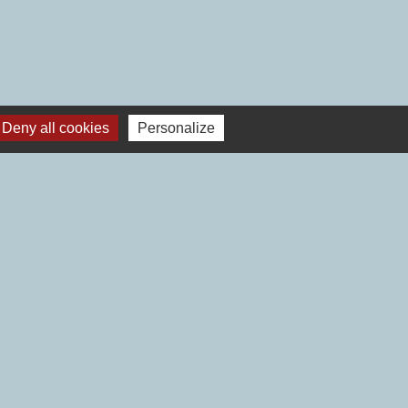
Deny all cookies
Personalize
ionnels
 Val d'Ille Aubigné
-
Gestion des cookies