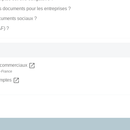
s documents pour les entreprises ?
cuments sociaux ?
AF) ?
open_in_new
s commerciaux
e-France
open_in_new
omptes