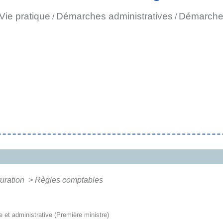
Vie pratique
Démarches administratives
Démarches
/
/
turation
>
Règles comptables
le et administrative (Première ministre)