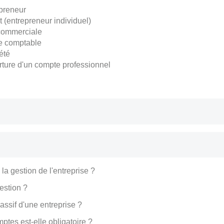
preneur
(entrepreneur individuel)
 commerciale
ce comptable
été
rture d'un compte professionnel
a gestion de l'entreprise ?
estion ?
 passif d'une entreprise ?
tes est-elle obligatoire ?