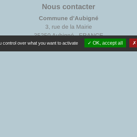
Nous contacter
Commune d'Aubigné
3, rue de la Mairie
35250 Aubigné - FRANCE
 control over what you want to activate
OK, accept all
+33 2 99 55 26 49
Contact par formulaire
Liens institut
Communauté de communes du
tique de confidentialité
-
Accessibilité
-
Plan du site
Site créé en partenariat avec Réseau des Communes