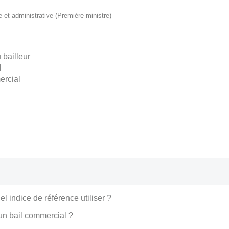
le et administrative (Première ministre)
 bailleur
l
ercial
l
el indice de référence utiliser ?
 un bail commercial ?