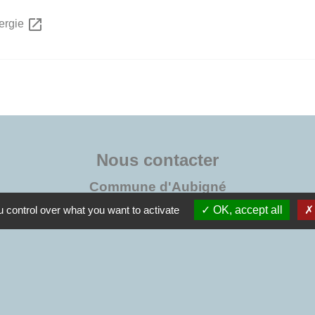
open_in_new
nergie
Nous contacter
Commune d'Aubigné
3, rue de la Mairie
 control over what you want to activate
OK, accept all
35250 Aubigné - FRANCE
+33 2 99 55 26 49
Contact par formulaire