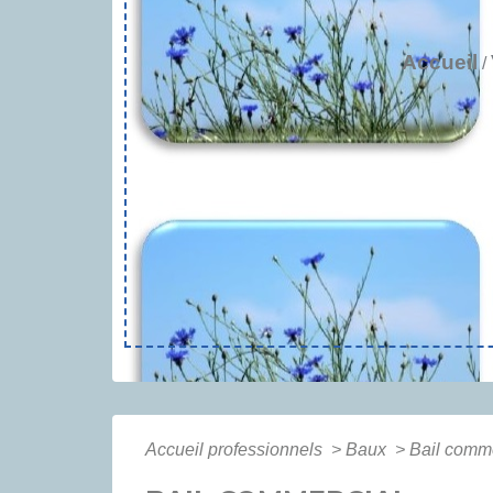
Accueil
/
Accueil professionnels
>
Baux
>
Bail comme