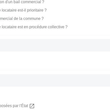
on d'un bail commercial ?
ocataire est-il prioritaire ?
ommercial de la commune ?
 locataire est en procédure collective ?
open_in_new
posées par l'État