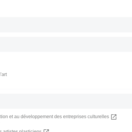
'art
open_in_new
ation et au développement des entreprises culturelles
n
open_in_new
s artistes plasticiens