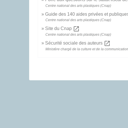
Centre national des arts plastiques (Cnap)
Guide des 140 aides privées et publiques
Centre national des arts plastiques (Cnap)
open_in_new
Site du Cnap
Centre national des arts plastiques (Cnap)
open_in_new
Sécurité sociale des auteurs
Ministère chargé de la culture et de la communicatio