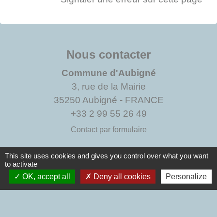
Nous contacter
Commune d'Aubigné
3, rue de la Mairie
35250 Aubigné - FRANCE
+33 2 99 55 26 49
Contact par formulaire
This site uses cookies and gives you control over what you want
to activate
Liens institutionnels
OK, accept all
Deny all cookies
Personalize
Communauté de communes du Val d'Ille Aubigné