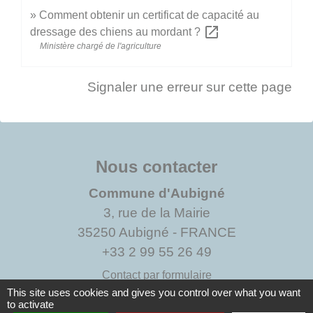
Comment obtenir un certificat de capacité au
open_in_new
dressage des chiens au mordant ?
Ministère chargé de l'agriculture
Signaler une erreur sur cette page
Nous contacter
Commune d'Aubigné
3, rue de la Mairie
35250 Aubigné - FRANCE
+33 2 99 55 26 49
Contact par formulaire
This site uses cookies and gives you control over what you want
to activate