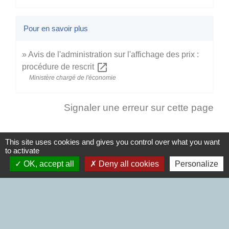
Pour en savoir plus
Avis de l'administration sur l'affichage des prix :
open_in_new
procédure de rescrit
Ministère chargé de l'économie
Signaler une erreur sur cette page
This site uses cookies and gives you control over what you want
to activate
Nous contacter
OK, accept all
Deny all cookies
Personalize
Commune d'Aubigné
3, rue de la Mairie
35250 Aubigné - FRANCE
+33 2 99 55 26 49