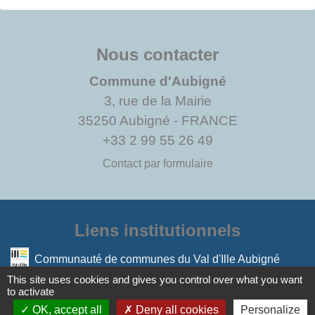
Nous contacter
Commune d'Aubigné
3, rue de la Mairie
35250 Aubigné - FRANCE
+33 2 99 55 26 49
Contact par formulaire
Liens institutionnels
Communauté de communes du Val d'Ille Aubigné
This site uses cookies and gives you control over what you want
to activate
Mentions légales
-
Politique de confidentialité
-
OK, accept all
Deny all cookies
Personalize